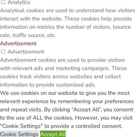
Analytics
Analytical cookies are used to understand how visitors
interact with the website. These cookies help provide
information on metrics the number of visitors, bounce
rate, traffic source, etc.
Advertisement
Advertisement
Advertisement cookies are used to provide visitors
with relevant ads and marketing campaigns. These
cookies track visitors across websites and collect
information to provide customized ads.
Others
We use cookies on our website to give you the most
Others
relevant experience by remembering your preferences
Other uncategorized cookies are those that are being
and repeat visits. By clicking “Accept All”, you consent
analyzed and have not been classified into a category
to the use of ALL the cookies. However, you may visit
as yet.
"Cookie Settings" to provide a controlled consent.
Enregistrer & appliquer
Cookie Settings
Accept All